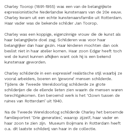
Charley Toorop (1891-1955) was een van de belangrijkste
expressionistische Nederlandse kunstenaars van de 20e eeuw.
Charley kwam uit een echte kunstenaarsfamilie uit Rotterdam.
Haar vader was de bekende schilder Jan Toorop.
Charley was een koppige, eigenzinnige vrouw die de kunst als
haar belangrijkste doel zag. Schilderen was voor haar
belangrijker dan haar gezin. Haar kinderen mochten dan ook
beslist niet in haar atelier komen. Haar zoon Edgar heeft toch
wel de kunst kunnen afkijken want ook hij is een bekend
kunstenaar geworden.
Charley schilderde in een expressief realistische stijl waarbij ze
vooral arbeiders, boeren en ‘gewone’ mensen schilderde.
Tijdens de Tweede Wereldoorlog schilderde ze grote
schilderijen die de ellende lieten zien waarin de mensen waren
terechtgekomen. Een beroemd werk is het ‘Clown tussen de
ruïnes van Rotterdam’ uit 1940.
Na de Tweede Wereldoorlog schilderde Charley het beroemde
familieportret ‘Drie generaties’, waarop zijzelf, haar vader en
haar zoon te zien zijn. Museum Boijmans in Rotterdam heeft
o.a. dit laatste schilderij van haar in de collectie.